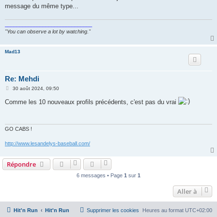
g
message du même type...
e
______________________________
"You can observe a lot by watching."
Mad13
Re: Mehdi
M
30 août 2024, 09:50
e
s
Comme les 10 nouveaux profils précédents, c'est pas du vrai
s
a
g
e
GO CABS !
http://www.lesandelys-baseball.com/
Répondre
6 messages • Page
1
sur
1
Aller à
Hit'n Run
Hit'n Run
Supprimer les cookies
Heures au format
UTC+02:00