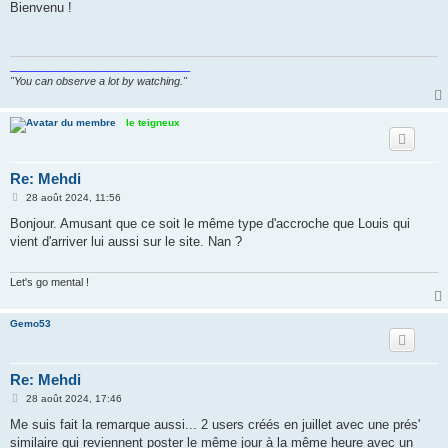
s
Bienvenu !
s
a
g
e
______________________________
"You can observe a lot by watching."
le teigneux
Re: Mehdi
M
28 août 2024, 11:56
e
s
Bonjour. Amusant que ce soit le même type d'accroche que Louis qui
s
vient d'arriver lui aussi sur le site. Nan ?
a
g
e
Let's go mental !
Gemo53
Re: Mehdi
M
28 août 2024, 17:46
e
s
Me suis fait la remarque aussi... 2 users créés en juillet avec une prés'
s
similaire qui reviennent poster le même jour à la même heure avec un
a