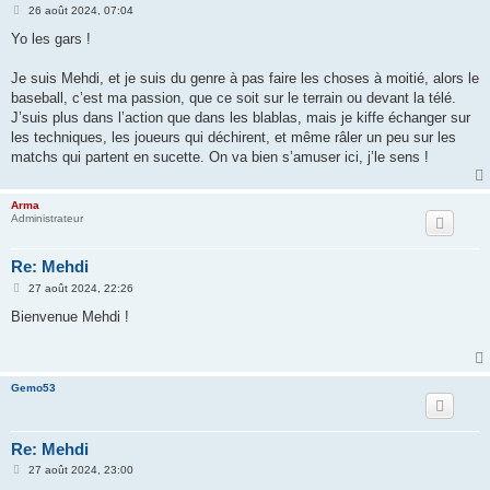
M
26 août 2024, 07:04
e
s
Yo les gars !
s
a
g
Je suis Mehdi, et je suis du genre à pas faire les choses à moitié, alors le
e
baseball, c’est ma passion, que ce soit sur le terrain ou devant la télé.
J’suis plus dans l’action que dans les blablas, mais je kiffe échanger sur
les techniques, les joueurs qui déchirent, et même râler un peu sur les
matchs qui partent en sucette. On va bien s’amuser ici, j’le sens !
Arma
Administrateur
Re: Mehdi
M
27 août 2024, 22:26
e
s
Bienvenue Mehdi !
s
a
g
e
Gemo53
Re: Mehdi
M
27 août 2024, 23:00
e