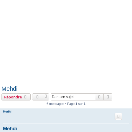
e
r
Mehdi
Rechercher
Recherche 
Répondre
6 messages • Page
1
sur
1
Medhi
Mehdi