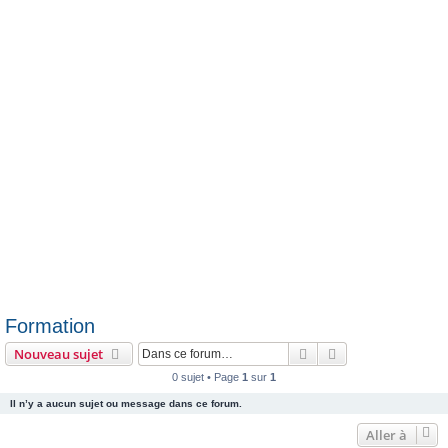
h
e
r
Formation
Rechercher
Recherche avanc
Nouveau sujet
0 sujet • Page
1
sur
1
Il n’y a aucun sujet ou message dans ce forum.
Aller à